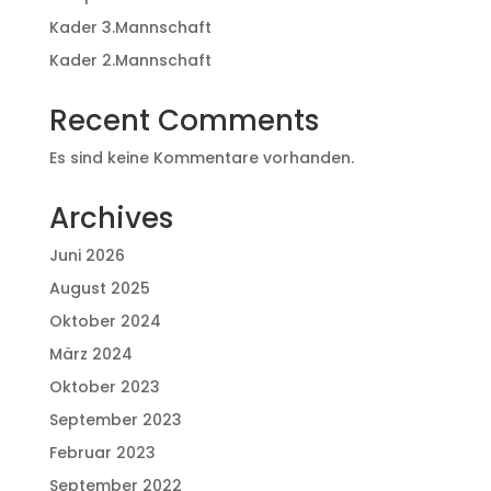
Kader 3.Mannschaft
Kader 2.Mannschaft
Recent Comments
Es sind keine Kommentare vorhanden.
Archives
Juni 2026
August 2025
Oktober 2024
März 2024
Oktober 2023
September 2023
Februar 2023
September 2022