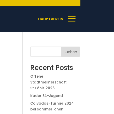
a
HAUPTVEREIN
Suchen
Recent Posts
Offene
Stadtmeisterschaft
St.Tönis 2026
Kader E4-Jugend
Calvados-Turnier 2024
bei sommerlichen