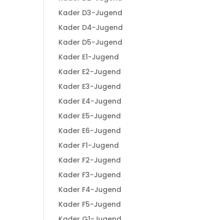
Kader D3-Jugend
Kader D4-Jugend
Kader D5-Jugend
Kader E1-Jugend
Kader E2-Jugend
Kader E3-Jugend
Kader E4-Jugend
Kader E5-Jugend
Kader E6-Jugend
Kader F1-Jugend
Kader F2-Jugend
Kader F3-Jugend
Kader F4-Jugend
Kader F5-Jugend
Kader G1-Jugend