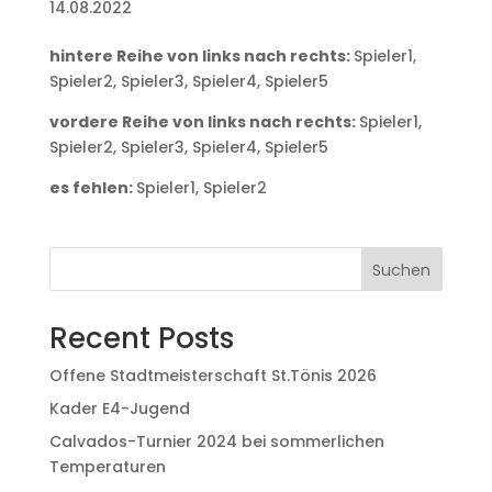
14.08.2022
hintere Reihe von links nach rechts:
Spieler1,
Spieler2, Spieler3, Spieler4, Spieler5
vordere Reihe von links nach rechts:
Spieler1,
Spieler2, Spieler3, Spieler4, Spieler5
es fehlen:
Spieler1, Spieler2
Suchen
Recent Posts
Offene Stadtmeisterschaft St.Tönis 2026
Kader E4-Jugend
Calvados-Turnier 2024 bei sommerlichen
Temperaturen