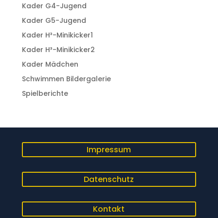
Kader G4-Jugend
Kader G5-Jugend
Kader H³-Minikicker1
Kader H³-Minikicker2
Kader Mädchen
Schwimmen Bildergalerie
Spielberichte
Impressum
Datenschutz
Kontakt