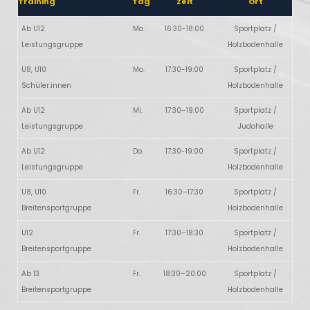
Training
Tag
Zeit
Ort
Ab U12
Mo.
16:30-18:00
Sportplatz /
Leistungsgruppe
Holzbodenhalle
U8, U10
Mo.
17:30-19:00
Sportplatz /
Schüler:innen
Holzbodenhalle
Ab U12
Mi.
17:30–19:00
Sportplatz /
Leistungsgruppe
Judohalle
Ab U12
Do.
17:30-19:00
Sportplatz /
Leistungsgruppe
Holzbodenhalle
U8, U10
Fr.
16:30–17:30
Sportplatz /
Breitensportgruppe
Holzbodenhalle
U12
Fr.
17:30–18:30
Sportplatz /
Breitensportgruppe
Holzbodenhalle
Ab 13
Fr.
18:30–20:00
Sportplatz /
Breitensportgruppe
Holzbodenhalle