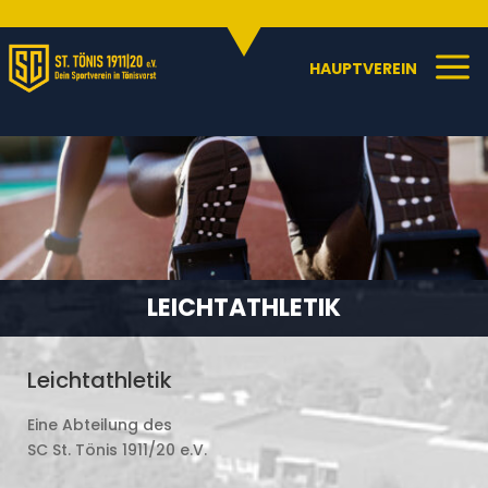
Sportangebote
C
a
HAUPTVEREIN
LEICHTATHLETIK
Leichtathletik
Eine Abteilung des
SC St. Tönis 1911/20 e.V.