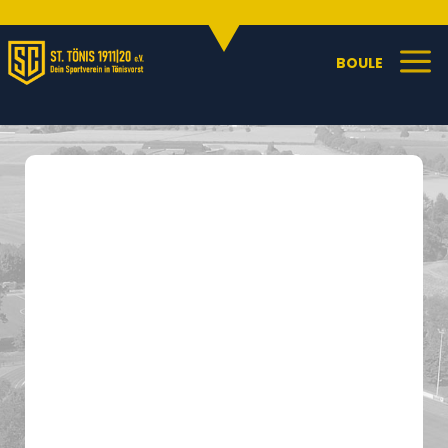
Sportangebote
C
a
BOULE