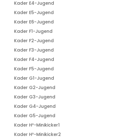
Kader E4-Jugend
Kader E5-Jugend
Kader E6-Jugend
Kader F1-Jugend
Kader F2-Jugend
Kader F3-Jugend
Kader F4-Jugend
Kader F5-Jugend
Kader G1-Jugend
Kader G2-Jugend
Kader G3-Jugend
Kader G4-Jugend
Kader G5-Jugend
Kader H³-Minikicker1
Kader H³-Minikicker2