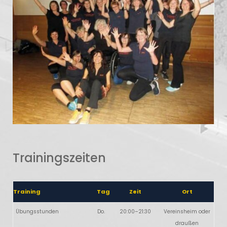
Trainingszeiten
Training
Tag
Zeit
Ort
Übungsstunden
Do.
20:00–21:30
Vereinsheim oder
draußen