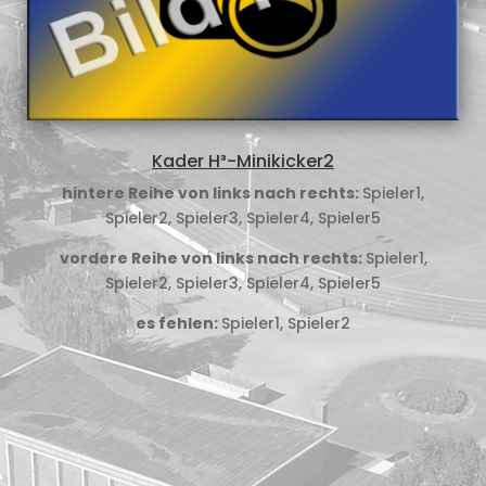
Kader H³-Minikicker2
hintere Reihe von links nach rechts:
Spieler1,
Spieler2, Spieler3, Spieler4, Spieler5
vordere Reihe von links nach rechts:
Spieler1,
Spieler2, Spieler3, Spieler4, Spieler5
es fehlen:
Spieler1, Spieler2