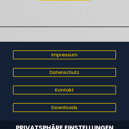
Impressum
Datenschutz
Kontakt
Downloads
PRIVATSPHÄRE EINSTELLUNGEN