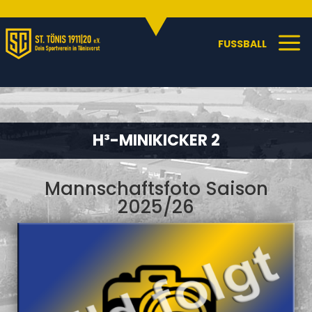
Sportangebote
C
a
FUSSBALL
H³-MINIKICKER 2
Mannschaftsfoto Saison
2025/26