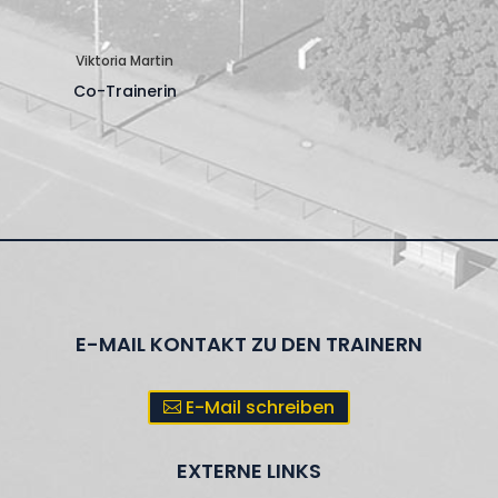
Viktoria Martin
Co-Trainerin
E-MAIL KONTAKT ZU DEN TRAINERN
E-Mail schreiben
EXTERNE LINKS