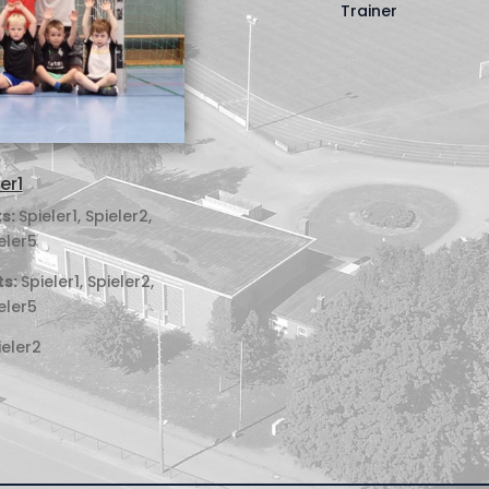
Trainer
er1
ts:
Spieler1, Spieler2,
eler5
ts:
Spieler1, Spieler2,
eler5
ieler2