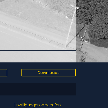
Downloads
Einwilligungen widerrufen