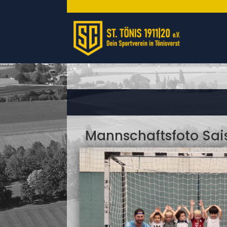
Mannschaftsfoto Sai