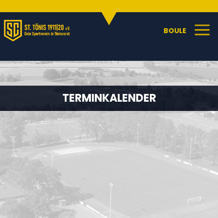
Sportangebote
C
a
BOULE
TERMINKALENDER