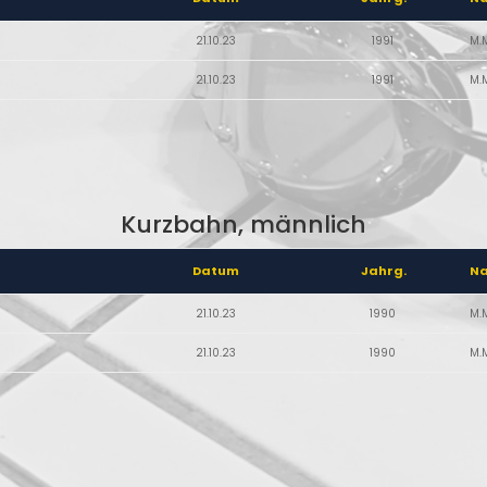
21.10.23
1991
M.
21.10.23
1991
M.
Kurzbahn, männlich
Datum
Jahrg.
N
21.10.23
1990
M.
21.10.23
1990
M.