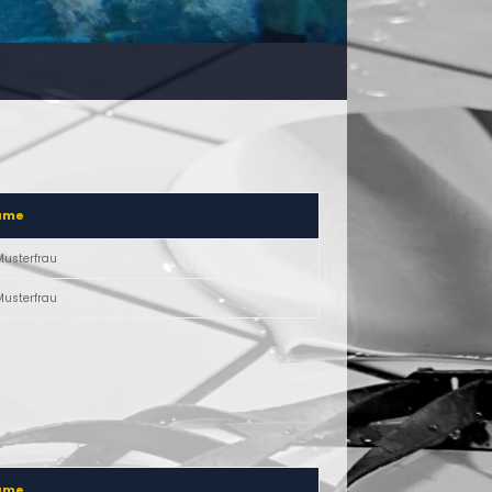
ame
Musterfrau
Musterfrau
ame