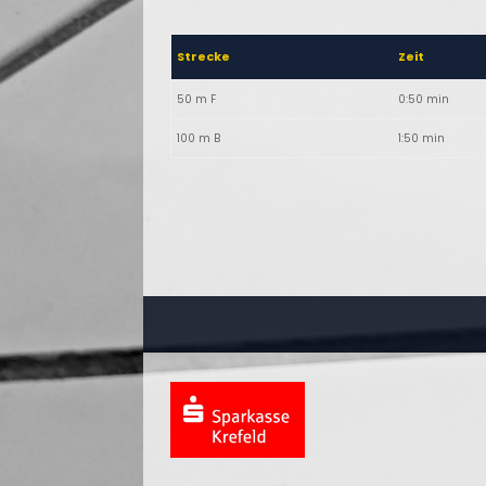
Strecke
Zeit
50 m F
0:50 min
100 m B
1:50 min