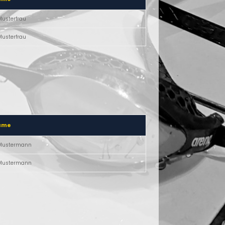
Musterfrau
Musterfrau
ame
Mustermann
Mustermann