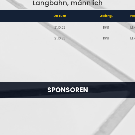
Langbahn, männlich
Datum
Jahrg.
N
21.10.23
1991
M.
21.10.23
1991
M.
SPONSOREN