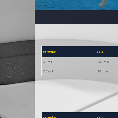
Strecke
Zeit
50 m F
0:55 min
100 m B
1:55 min
Strecke
Zeit