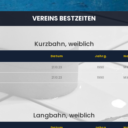
VEREINS BESTZEITEN
Kurzbahn, weiblich
Datum
Jahrg.
N
21.10.23
1990
M.
21.10.23
1990
M.
Langbahn, weiblich
Datum
Jahrg.
N