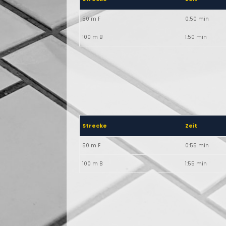
50 m F
0:50 min
100 m B
1:50 min
Strecke
Zeit
50 m F
0:55 min
100 m B
1:55 min