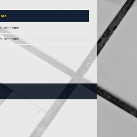
ame
Mustermann
Mustermann