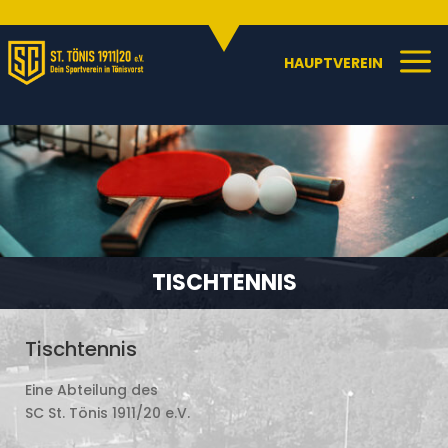
Sportangebote
C
a
HAUPTVEREIN
TISCHTENNIS
Tischtennis
Eine Abteilung des
SC St. Tönis 1911/20 e.V.