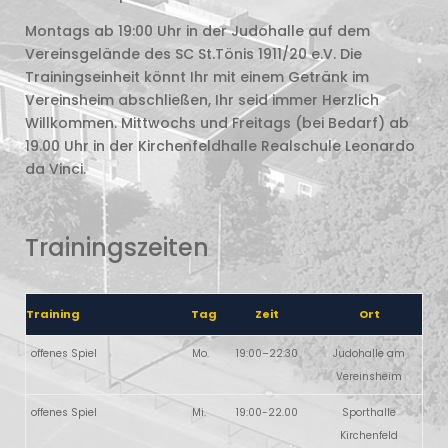
Montags ab 19:00 Uhr in der Judohalle auf dem
Vereinsgelände des SC St.Tönis 1911/20 e.V. Die
Trainingseinheit könnt Ihr mit einem Getränk im
Vereinsheim abschließen, Ihr seid immer Herzlich
Willkommen. Mittwochs und Freitags (bei Bedarf) ab
19.00 Uhr in der Kirchenfeldhalle Realschule Leonardo
da Vinci.
Trainingszeiten
Training
Tag
Zeit
Ort
offenes Spiel
Mo.
19:00–22:30
Judohalle am
Vereinsheim
offenes Spiel
Mi.
19:00-22.00
Sporthalle
Kirchenfeld