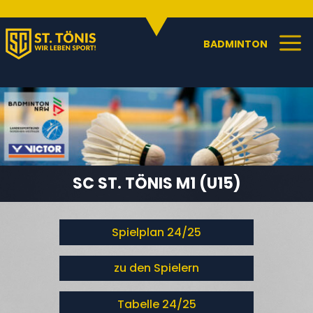
SPORTANGEBOTE
C
a
BADMINTON
SC ST. TÖNIS M1 (U15)
Spielplan 24/25
zu den Spielern
Tabelle 24/25