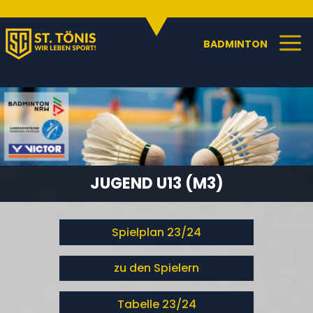
SPORTANGEBOTE
C
a
BADMINTON
JUGEND U13 (M3)
Spielplan 23/24
zu den Spielern
Tabelle 23/24